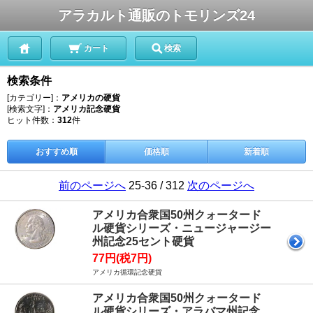
アラカルト通販のトモリンズ24
カート
検索
検索条件
[カテゴリー]：
アメリカの硬貨
[検索文字]：
アメリカ記念硬貨
ヒット件数：
312
件
おすすめ順
価格順
新着順
前のページへ
25-36 / 312
次のページへ
アメリカ合衆国50州クォータード
ル硬貨シリーズ・ニュージャージー
州記念25セント硬貨
77円(税7円)
アメリカ循環記念硬貨
アメリカ合衆国50州クォータード
ル硬貨シリーズ・アラバマ州記念