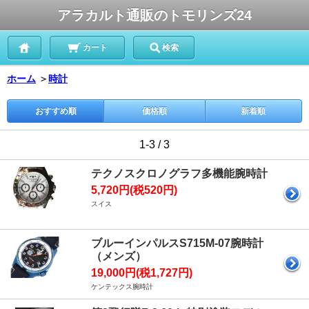
アラカルト通販のトモリンズ24
カート
検索
ホーム
＞
時計
おすすめ順
価格順
新着順
1-3 / 3
テクノスクロノグラフ多機能腕時計
5,720円(税520円)
スイス
ブルーインパルスS715M-07腕時計
（メンズ）
19,000円(税1,727円)
ケンテックス腕時計