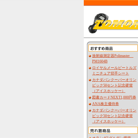
放射線測定器Polimaster
PM1604B
ロイヤルメールビートルズ
ミニチュア切手シート
カナダバンクーバーオリン
ピック50セント記念硬貨
（アイスホッケー）
図書カードNEXT1,000円券
ANA株主優待券
カナダバンクーバーオリン
ピック50セント記念硬貨
（アイスホッケー）