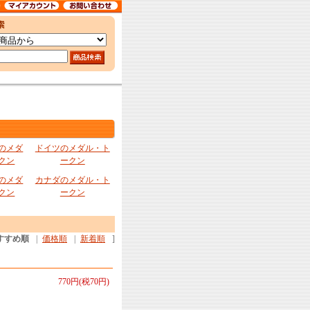
のメダ
ドイツのメダル・ト
クン
ークン
のメダ
カナダのメダル・ト
クン
ークン
すすめ順
|
価格順
|
新着順
]
770円(税70円)