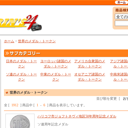
ホーム
>
世界のメダル・トークン
日本のメダル・トー
ヨーロッパ諸国のメ
アメリカ合衆国のメ
アジア諸国
クン
ダル・トークン
ダル・トークン
ル・トー
ソ連のメダル・トー
中東のメダル・トー
オセアニア諸国のメ
中南米諸国
クン
クン
ダル・トークン
ル・トー
世界のメダル・トークン
並び順を変更
[
お
全 [
1912
] 商品中 [
1
-
6
] 商品を表示しています。
ハリコフ市ジョフトネヴィ地区50年周年記念メダル
ソ連周年記念メダル