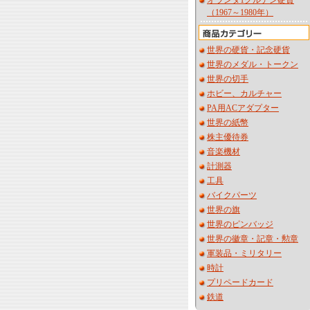
オランダ1グルデン硬貨
（1967～1980年）
世界の硬貨・記念硬貨
世界のメダル・トークン
世界の切手
ホビー、カルチャー
PA用ACアダプター
世界の紙幣
株主優待券
音楽機材
計測器
工具
バイクパーツ
世界の旗
世界のピンバッジ
世界の徽章・記章・勲章
軍装品・ミリタリー
時計
プリペードカード
鉄道