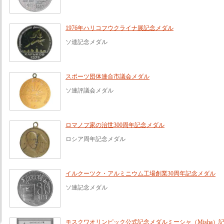
1976年ハリコフウクライナ展記念メダル
ソ連記念メダル
スポーツ団体連合市議会メダル
ソ連評議会メダル
ロマノフ家の治世300周年記念メダル
ロシア周年記念メダル
イルクーツク・アルミニウム工場創業30周年記念メダル
ソ連記念メダル
モスクワオリンピック公式記念メダルミーシャ（Misha）