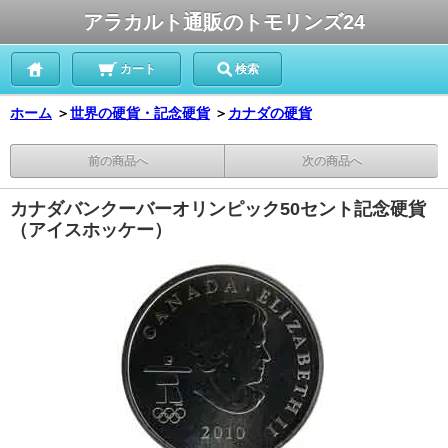
アラカルト通販のトモリンズ24
カート
検索
ホーム
＞
世界の硬貨・記念硬貨
＞
カナダの硬貨
前の商品へ
次の商品へ
カナダバンクーバーオリンピック50セント記念硬貨
（アイスホッケー）