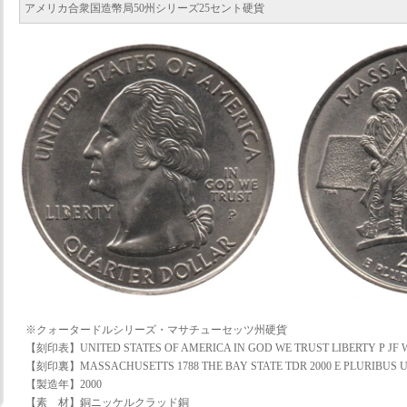
アメリカ合衆国造幣局50州シリーズ25セント硬貨
※クォータードルシリーズ・マサチューセッツ州硬貨
【刻印表】UNITED STATES OF AMERICA IN GOD WE TRUST LIBERTY P JF
【刻印裏】MASSACHUSETTS 1788 THE BAY STATE TDR 2000 E PLURIBUS
【製造年】2000
【素 材】銅ニッケルクラッド銅