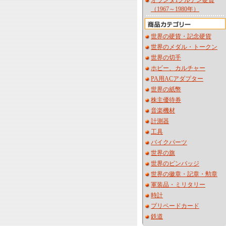
オランダ1グルデン硬貨
（1967～1980年）
世界の硬貨・記念硬貨
世界のメダル・トークン
世界の切手
ホビー、カルチャー
PA用ACアダプター
世界の紙幣
株主優待券
音楽機材
計測器
工具
バイクパーツ
世界の旗
世界のピンバッジ
世界の徽章・記章・勲章
軍装品・ミリタリー
時計
プリペードカード
鉄道