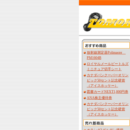
放射線測定器Polimaster
PM1604B
ロイヤルメールビートルズ
ミニチュア切手シート
カナダバンクーバーオリン
ピック50セント記念硬貨
（アイスホッケー）
図書カードNEXT1,000円券
ANA株主優待券
カナダバンクーバーオリン
ピック50セント記念硬貨
（アイスホッケー）