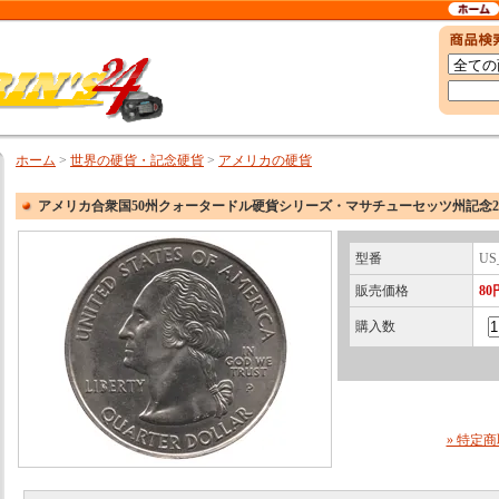
ホーム
>
世界の硬貨・記念硬貨
>
アメリカの硬貨
アメリカ合衆国50州クォータードル硬貨シリーズ・マサチューセッツ州記念2
型番
US
販売価格
80
購入数
» 特定