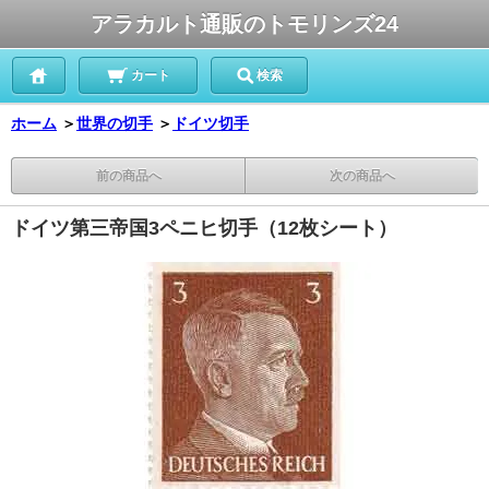
アラカルト通販のトモリンズ24
カート
検索
ホーム
＞
世界の切手
＞
ドイツ切手
前の商品へ
次の商品へ
ドイツ第三帝国3ペニヒ切手（12枚シート）